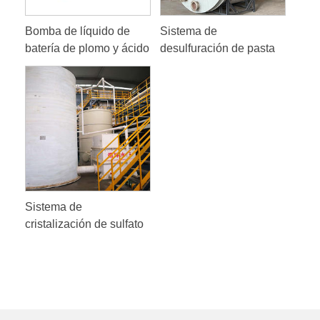
Bomba de líquido de
Sistema de
batería de plomo y ácido
desulfuración de pasta
LUFENG, bomba de
de plomo
tambor eléctrica de alta
viscosidad
Sistema de
cristalización de sulfato
de sodio