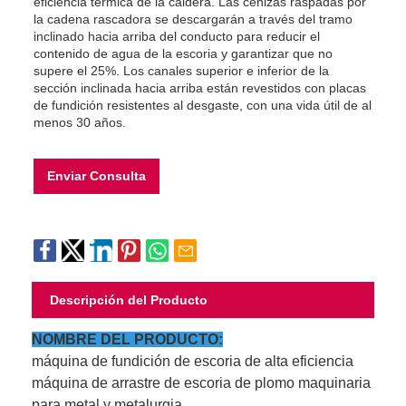
eficiencia térmica de la caldera. Las cenizas raspadas por
la cadena rascadora se descargarán a través del tramo
inclinado hacia arriba del conducto para reducir el
contenido de agua de la escoria y garantizar que no
supere el 25%. Los canales superior e inferior de la
sección inclinada hacia arriba están revestidos con placas
de fundición resistentes al desgaste, con una vida útil de al
menos 30 años.
Enviar Consulta
Descripción del Producto
NOMBRE DEL PRODUCTO:
máquina de fundición de escoria de alta eficiencia
máquina de arrastre de escoria de plomo maquinaria
para metal y metalurgia