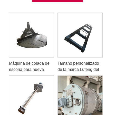
Máquina de colada de
Tamaño personalizado
escoria para nueva
de la marca Lufeng del
planta de reciclaje de
colgador de placa de
baterías de plomo
ánodo de plomo para la
línea de sistemas de
electrólisis