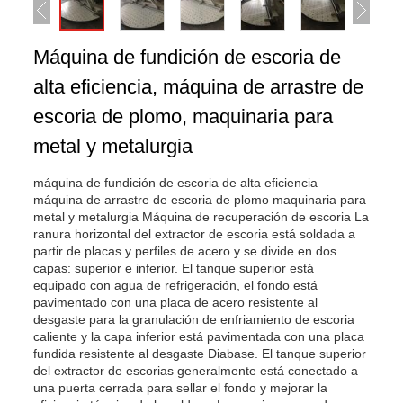
Máquina de fundición de escoria de
alta eficiencia, máquina de arrastre de
escoria de plomo, maquinaria para
metal y metalurgia
máquina de fundición de escoria de alta eficiencia
máquina de arrastre de escoria de plomo maquinaria para
metal y metalurgia Máquina de recuperación de escoria La
ranura horizontal del extractor de escoria está soldada a
partir de placas y perfiles de acero y se divide en dos
capas: superior e inferior. El tanque superior está
equipado con agua de refrigeración, el fondo está
pavimentado con una placa de acero resistente al
desgaste para la granulación de enfriamiento de escoria
caliente y la capa inferior está pavimentada con una placa
fundida resistente al desgaste Diabase. El tanque superior
del extractor de escorias generalmente está conectado a
una puerta cerrada para sellar el fondo y mejorar la