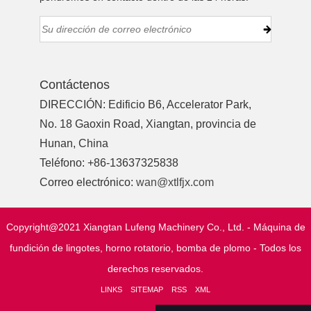
Contáctenos
DIRECCIÓN: Edificio B6, Accelerator Park,
No. 18 Gaoxin Road, Xiangtan, provincia de
Hunan, China
Teléfono: +86-13637325838
Correo electrónico:
wan@xtlfjx.com
Copyright@2021 Xiangtan Lufeng Machinery Co., Ltd. - Máquina de
fundición de lingotes, horno rotatorio, bomba de plomo - Todos los
derechos reservados.
LINKS
SITEMAP
RSS
XML